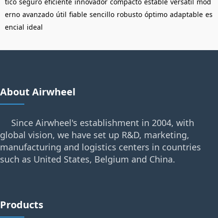
tico
seguro
eficiente
innovador
compacto
estable
versátil
mod
erno
avanzado
útil
fiable
sencillo
robusto
óptimo
adaptable
es
encial
ideal
About Airwheel
Since Airwheel's establishment in 2004, with
global vision, we have set up R&D, marketing,
manufacturing and logistics centers in countries
such as United States, Belgium and China.
Products