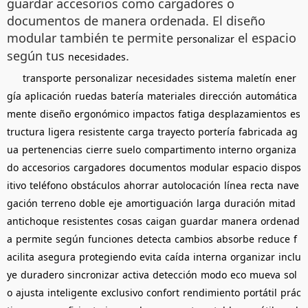
guardar accesorios como cargadores o
documentos de manera ordenada. El diseño
modular también te permite
el espacio
personalizar
según tus
.
necesidades
transporte
personalizar
necesidades
sistema
maletín
ener
gía
aplicación
ruedas
batería
materiales
dirección
automática
mente
diseño
ergonómico
impactos
fatiga
desplazamientos
es
tructura
ligera
resistente
carga
trayecto
portería
fabricada
ag
ua
pertenencias
cierre
suelo
compartimento
interno
organiza
do
accesorios
cargadores
documentos
modular
espacio
dispos
itivo
teléfono
obstáculos
ahorrar
autolocación
línea
recta
nave
gación
terreno
doble
eje
amortiguación
larga
duración
mitad
antichoque
resistentes
cosas
caigan
guardar
manera
ordenad
a
permite
según
funciones
detecta
cambios
absorbe
reduce
f
acilita
asegura
protegiendo
evita
caída
interna
organizar
inclu
ye
duradero
sincronizar
activa
detección
modo
eco
mueva
sol
o
ajusta
inteligente
exclusivo
confort
rendimiento
portátil
prác