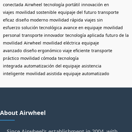
conectada
Airwheel
tecnología portátil
innovación en
viajes
movilidad sostenible
equipaje del futuro
transporte
eficaz
diseño moderno
movilidad rápida
viajes sin
esfuerzo
solución tecnológica
avance en equipaje
movilidad
personal
transporte innovador
tecnología aplicada
futuro de la
movilidad
Airwheel
movilidad eléctrica
equipaje
avanzado
diseño ergonómico
viaje eficiente
transporte
práctico
movilidad cómoda
tecnología
integrada
automatización del equipaje
asistencia
inteligente
movilidad asistida
equipaje automatizado
About Airwheel
Since Airwheel's establishment in 2004, with