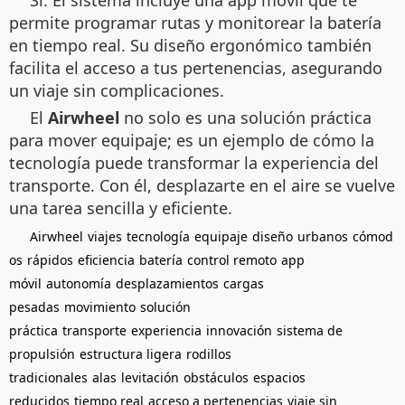
permite programar rutas y monitorear la batería
en tiempo real. Su diseño ergonómico también
facilita el acceso a tus pertenencias, asegurando
un viaje sin complicaciones.
El
Airwheel
no solo es una solución práctica
para mover equipaje; es un ejemplo de cómo la
tecnología puede transformar la experiencia del
transporte. Con él, desplazarte en el aire se vuelve
una tarea sencilla y eficiente.
Airwheel
viajes
tecnología
equipaje
diseño
urbanos
cómod
os
rápidos
eficiencia
batería
control remoto
app
móvil
autonomía
desplazamientos
cargas
pesadas
movimiento
solución
práctica
transporte
experiencia
innovación
sistema de
propulsión
estructura ligera
rodillos
tradicionales
alas
levitación
obstáculos
espacios
reducidos
tiempo real
acceso a pertenencias
viaje sin