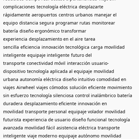
complicaciones
tecnología eléctrica
desplazarte
rápidamente
aeropuertos
centros urbanos
manejar el
equipo
distancia segura
programar rutas
monitorear
batería
diseño ergonómico
transformar
experiencia
desplazamiento en el aire
tarea
sencilla
eficiencia
innovación tecnológica
carga
movilidad
inteligente
equipaje inteligente
futuro del
transporte
conectividad móvil
interacción usuario-
dispositivo
tecnología aplicada al equipaje
movilidad
urbana
autonomía eléctrica
diseño intuitivo
comodidad en
viajes
Airwheel
viajes cómodos
solución eficiente
movimiento
sin esfuerzo
tecnología silenciosa
control inalámbrico
batería
duradera
desplazamiento eficiente
innovación en
movilidad
transporte personal
equipaje volador
movilidad
futurista
experiencia de usuario
diseño funcional
tecnología
avanzada
movilidad fácil
asistencia eléctrica
transporte
inteligente
viaje moderno
equipaje autónomo
movilidad