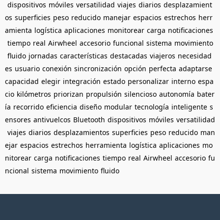
dispositivos
móviles
versatilidad
viajes
diarios
desplazamient
os
superficies
peso
reducido
manejar
espacios
estrechos
herr
amienta
logística
aplicaciones
monitorear
carga
notificaciones
tiempo
real
Airwheel
accesorio
funcional
sistema
movimiento
fluido
jornadas
características
destacadas
viajeros
necesidad
es
usuario
conexión
sincronización
opción
perfecta
adaptarse
capacidad
elegir
integración
estado
personalizar
interno
espa
cio
kilómetros
priorizan
propulsión
silencioso
autonomía
bater
ía
recorrido
eficiencia
diseño
modular
tecnología
inteligente
s
ensores
antivuelcos
Bluetooth
dispositivos
móviles
versatilidad
viajes
diarios
desplazamientos
superficies
peso
reducido
man
ejar
espacios
estrechos
herramienta
logística
aplicaciones
mo
nitorear
carga
notificaciones
tiempo
real
Airwheel
accesorio
fu
ncional
sistema
movimiento
fluido