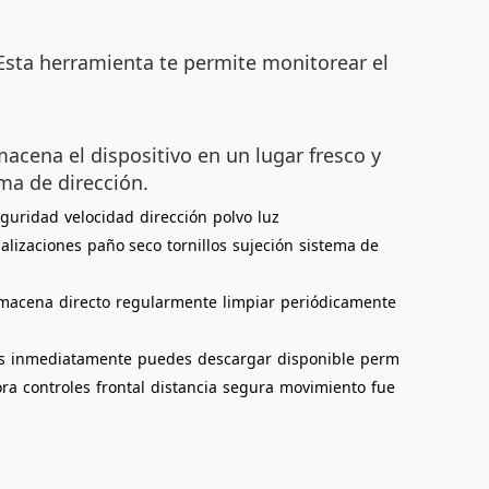
 Esta herramienta te permite monitorear el
acena el dispositivo en un lugar fresco y
ema de dirección.
eguridad
velocidad
dirección
polvo
luz
alizaciones
paño seco
tornillos
sujeción
sistema de
lmacena
directo
regularmente
limpiar
periódicamente
s
inmediatamente
puedes
descargar
disponible
perm
ora
controles
frontal
distancia
segura
movimiento
fue