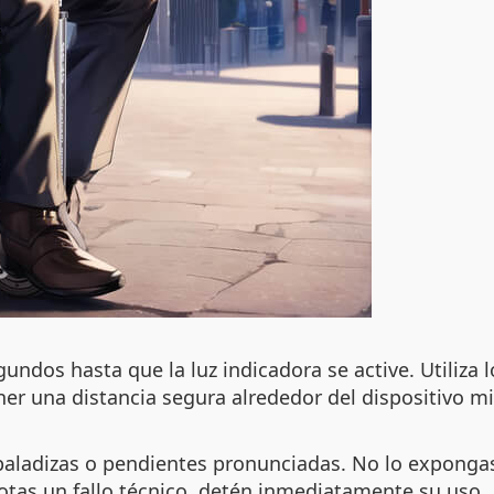
undos hasta que la luz indicadora se active. Utiliza l
ner una distancia segura alrededor del dispositivo m
esbaladizas o pendientes pronunciadas. No lo exponga
notas un fallo técnico, detén inmediatamente su uso.