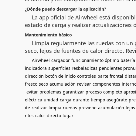
¿Dónde puedo descargar la aplicación?
La app oficial de Airwheel está disponib
estado de carga y realizar actualizaciones 
Mantenimiento básico
Limpia regularmente las ruedas con un p
seco, lejos de fuentes de calor directo. Re
Airwheel
cargador
funcionamiento óptimo
batería
indicadora
superficies resbaladizas
pendientes pronu
dirección
botón de inicio
controles
parte frontal
dista
fresco
seco
acumulación
revisar
componentes
intern
evitar
problemas
garantizar
proceso
completo
aprox
eléctrica
unidad
carga
durante
tiempo
asegúrate
pre
ite
realizar
limpia
ruedas
previene
acumulación
lejos
ntes
calor
directo
lugar