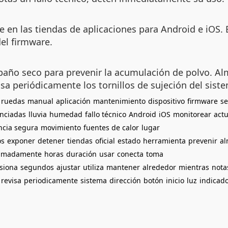
le en las tiendas de aplicaciones para Android e iOS.
del firmware.
año seco para prevenir la acumulación de polvo. Alm
visa periódicamente los tornillos de sujeción del sist
ruedas
manual
aplicación
mantenimiento
dispositivo
firmware
s
nciadas
lluvia
humedad
fallo técnico
Android
iOS
monitorear
actu
ncia segura
movimiento
fuentes de calor
lugar
os
exponer
detener
tiendas
oficial
estado
herramienta
prevenir
a
imadamente
horas
duración
usar
conecta
toma
siona
segundos
ajustar
utiliza
mantener
alrededor
mientras
nota
revisa
periodicamente
sistema
dirección
botón
inicio
luz
indicad