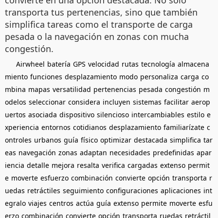
convierte en una opción destacada. No solo
transporta tus pertenencias, sino que también
simplifica tareas como el transporte de carga
pesada o la navegación en zonas con mucha
congestión.
Airwheel
batería
GPS
velocidad
rutas
tecnología
almacena
miento
funciones
desplazamiento
modo
personaliza
carga
co
mbina
mapas
versatilidad
pertenencias
pesada
congestión
m
odelos
seleccionar
considera
incluyen
sistemas
facilitar
aerop
uertos
asociada
dispositivo
silencioso
intercambiables
estilo
e
xperiencia
entornos
cotidianos
desplazamiento
familiarízate
c
ontroles
urbanos
guía
físico
optimizar
destacada
simplifica
tar
eas
navegación
zonas
adaptan
necesidades
predefinidas
apar
iencia
detalle
mejora
resalta
verifica
cargadas
extenso
permit
e
moverte
esfuerzo
combinación
convierte
opción
transporta
r
uedas
retráctiles
seguimiento
configuraciones
aplicaciones
int
egralo
viajes
centros
actúa
guía
extenso
permite
moverte
esfu
erzo
combinación
convierte
opción
transporta
ruedas
retráctil