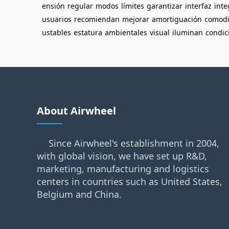
ensión
regular
modos
límites
garantizar
interfaz
int
usuarios
recomiendan
mejorar
amortiguación
comod
ustables
estatura
ambientales
visual
iluminan
condic
About Airwheel
Since Airwheel's establishment in 2004,
with global vision, we have set up R&D,
marketing, manufacturing and logistics
centers in countries such as United States,
Belgium and China.