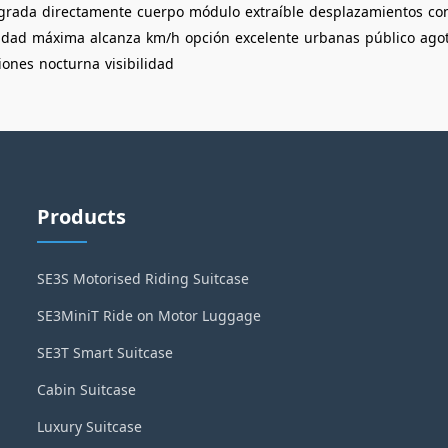
egrada
directamente
cuerpo
módulo
extraíble
desplazamientos
co
idad
máxima
alcanza
km/h
opción
excelente
urbanas
público
ago
iones
nocturna
visibilidad
Products
SE3S Motorised Riding Suitcase
SE3MiniT Ride on Motor Luggage
SE3T Smart Suitcase
Cabin Suitcase
Luxury Suitcase