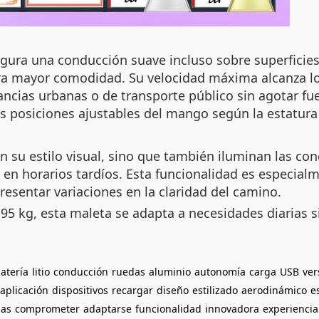
egura una conducción suave incluso sobre superficie
a mayor comodidad. Su velocidad máxima alcanza los
ancias urbanas o de transporte público sin agotar fu
es posiciones ajustables del mango según la estatura
n su estilo visual, sino que también iluminan las con
en horarios tardíos. Esta funcionalidad es especialme
esentar variaciones en la claridad del camino.
5 kg, esta maleta se adapta a necesidades diarias 
atería
litio
conducción
ruedas
aluminio
autonomía
carga
USB
ver
aplicación
dispositivos
recargar
diseño
estilizado
aerodinámico
e
ias
comprometer
adaptarse
funcionalidad
innovadora
experiencia