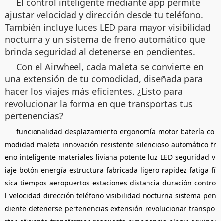
El control inteligente mediante app permite
ajustar velocidad y dirección desde tu teléfono.
También incluye luces LED para mayor visibilidad
nocturna y un sistema de freno automático que
brinda seguridad al detenerse en pendientes.
Con el Airwheel, cada maleta se convierte en
una extensión de tu comodidad, diseñada para
hacer los viajes más eficientes. ¿Listo para
revolucionar la forma en que transportas tus
pertenencias?
funcionalidad
desplazamiento
ergonomía
motor
batería
co
modidad
maleta
innovación
resistente
silencioso
automático
fr
eno
inteligente
materiales
liviana
potente
luz
LED
seguridad
v
iaje
botón
energía
estructura
fabricada
ligero
rapidez
fatiga
fí
sica
tiempos
aeropuertos
estaciones
distancia
duración
contro
l
velocidad
dirección
teléfono
visibilidad
nocturna
sistema
pen
diente
detenerse
pertenencias
extensión
revolucionar
transpo