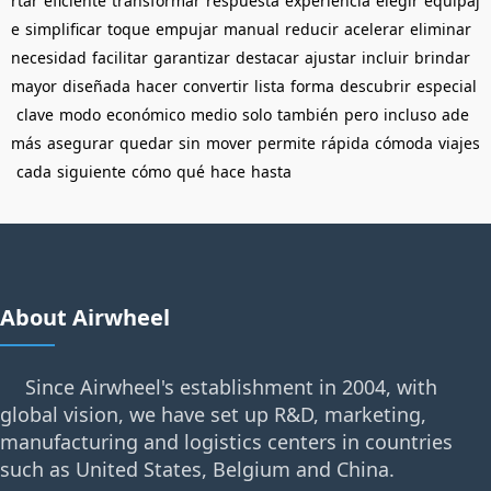
rtar
eficiente
transformar
respuesta
experiencia
elegir
equipaj
e
simplificar
toque
empujar
manual
reducir
acelerar
eliminar
necesidad
facilitar
garantizar
destacar
ajustar
incluir
brindar
mayor
diseñada
hacer
convertir
lista
forma
descubrir
especial
clave
modo
económico
medio
solo
también
pero
incluso
ade
más
asegurar
quedar
sin
mover
permite
rápida
cómoda
viajes
cada
siguiente
cómo
qué
hace
hasta
About Airwheel
Since Airwheel's establishment in 2004, with
global vision, we have set up R&D, marketing,
manufacturing and logistics centers in countries
such as United States, Belgium and China.