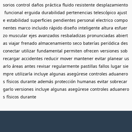
sorios
control
daños
práctica
fluido
resistente
desplazamiento
funcional
erguida
durabilidad
pertenencias
telescópico
ajust
e
estabilidad
superficies
pendientes
personal
electrico
compo
nentes
marco
incluido
rápido
diseño
inteligente
altura
esfuer
zo
muscular
ejes
avanzados
resbaladizas
pronunciadas
abiert
as
viajar
frenado
almacenamiento
seco
baterías
periódica
des
conectar
utilizar
fundamental
permiten
ofrecen
versiones
sob
recargar
accidentes
reducir
mover
mantener
evitar
planear
us
arlo
áreas
antes
revisar
regularmente
pastillas
fallos
lugar
sie
mpre
utilizarla
incluye
algunas
asegúrese
controles
aduanero
s
físicos
durante
además
protección
humanas
evitar
sobrecar
garlo
versiones
incluye
algunas
asegúrese
controles
aduanero
s
físicos
durante