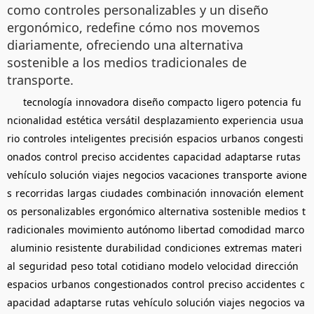
como controles personalizables y un diseño
ergonómico, redefine cómo nos movemos
diariamente, ofreciendo una alternativa
sostenible a los medios tradicionales de
transporte.
tecnología
innovadora
diseño
compacto
ligero
potencia
fu
ncionalidad
estética
versátil
desplazamiento
experiencia
usua
rio
controles
inteligentes
precisión
espacios
urbanos
congesti
onados
control
preciso
accidentes
capacidad
adaptarse
rutas
vehículo
solución
viajes
negocios
vacaciones
transporte
avione
s
recorridas
largas
ciudades
combinación
innovación
element
os
personalizables
ergonómico
alternativa
sostenible
medios
t
radicionales
movimiento
autónomo
libertad
comodidad
marco
aluminio
resistente
durabilidad
condiciones
extremas
materi
al
seguridad
peso
total
cotidiano
modelo
velocidad
dirección
espacios
urbanos
congestionados
control
preciso
accidentes
c
apacidad
adaptarse
rutas
vehículo
solución
viajes
negocios
va