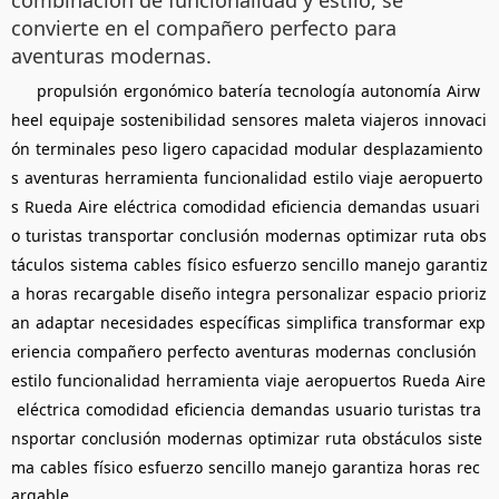
combinación de funcionalidad y estilo, se
convierte en el compañero perfecto para
aventuras modernas.
propulsión
ergonómico
batería
tecnología
autonomía
Airw
heel
equipaje
sostenibilidad
sensores
maleta
viajeros
innovaci
ón
terminales
peso
ligero
capacidad
modular
desplazamiento
s
aventuras
herramienta
funcionalidad
estilo
viaje
aeropuerto
s
Rueda
Aire
eléctrica
comodidad
eficiencia
demandas
usuari
o
turistas
transportar
conclusión
modernas
optimizar
ruta
obs
táculos
sistema
cables
físico
esfuerzo
sencillo
manejo
garantiz
a
horas
recargable
diseño
integra
personalizar
espacio
prioriz
an
adaptar
necesidades
específicas
simplifica
transformar
exp
eriencia
compañero
perfecto
aventuras
modernas
conclusión
estilo
funcionalidad
herramienta
viaje
aeropuertos
Rueda
Aire
eléctrica
comodidad
eficiencia
demandas
usuario
turistas
tra
nsportar
conclusión
modernas
optimizar
ruta
obstáculos
siste
ma
cables
físico
esfuerzo
sencillo
manejo
garantiza
horas
rec
argable