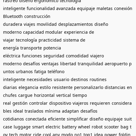
rastreo
diseño ergonómico
tecnología
inteligente
funcionalidad avanzada
equipaje
maletas
conexión
Bluetooth
construcción
duradera
viajes
movilidad
desplazamientos
diseño
moderno
capacidad modular
experiencia de
viajar
tecnología
practicidad
sistema de
energía
transporte
potencia
eléctrica
funciones
seguridad
comodidad
viajero
moderno
desafíos
ventajas
libertad
tranquilidad
aeropuerto
p
untos urbanos
fatiga
teléfono
inteligente
necesidades
usuario
destinos
routines
diarias
elegancia
estilo
resistente
personalizarlo
distancias
en
chufes
cargue
horizontal
vertical
tiempo
real
gestión
controlar
dispositivo
viajeros
requieren
considera
bles
ideal
traslados
mínima
adaptan
desafíos
cotidianos
conectada
eficiente
simplificar
diseño
equipaje
suit
case
luggage
smart
electric
battery
wheel
robot
scooter
bag
t
oy
tech
motor
ride
cool
any
modo
no1
top1
idea
power
foldin