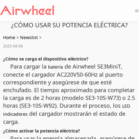
=
¿CÓMO USAR SU POTENCIA ELÉCTRICA?
Home
>
Newslist
>
2025-08-06
¿Cómo se carga el dispositivo eléctrico?
Para cargar la
de Airwheel SE3MiniT,
batería
conecte el cargador AC220V50-60Hz al puerto
correspondiente y asegúrese de que esté
enchufado. El tiempo aproximado para completar
la carga es de 2 horas (modelo SE3-10S-W73) o 2.5
horas (SE3-10S-W92). Durante el proceso, los
LED
del cargador mostrarán el estado de
indicadores
carga.
¿Cómo activar la potencia eléctrica?
Para usar la energía almacenada, asegúrese de