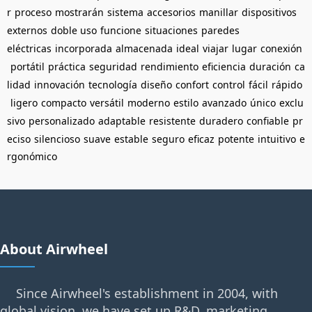
r
proceso
mostrarán
sistema
accesorios
manillar
dispositivos
externos
doble uso
funcione
situaciones
paredes
eléctricas
incorporada
almacenada
ideal
viajar
lugar
conexión
portátil
práctica
seguridad
rendimiento
eficiencia
duración
ca
lidad
innovación
tecnología
diseño
confort
control
fácil
rápido
ligero
compacto
versátil
moderno
estilo
avanzado
único
exclu
sivo
personalizado
adaptable
resistente
duradero
confiable
pr
eciso
silencioso
suave
estable
seguro
eficaz
potente
intuitivo
e
rgonómico
About Airwheel
Since Airwheel's establishment in 2004, with
global vision, we have set up R&D, marketing,