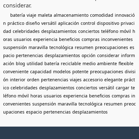
considerar.
batería
viaje
maleta
almacenamiento
comodidad
innovació
n
práctico
diseño
versátil
aplicación
control
dispositivo
privaci
dad
celebridades
desplazamientos
conciertos
teléfono
móvil
h
oras
usuarios
experiencia
beneficios
compras
inconvenientes
suspensión
maravilla
tecnológica
resumen
preocupaciones
es
pacio
pertenencias
desplazamientos
opción
considerar
inform
ación
blog
utilidad
batería
reciclable
medio
ambiente
flexible
conveniente
capacidad
modelos
potente
preocupaciones
divisi
ón
interior
orden
pertenencias
viajes
accesorio
elegante
práct
ico
celebridades
desplazamientos
conciertos
versátil
cargar
te
léfono
móvil
horas
usuarios
experiencia
beneficios
compras
in
convenientes
suspensión
maravilla
tecnológica
resumen
preoc
upaciones
espacio
pertenencias
desplazamientos