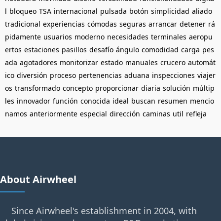
l
bloqueo
TSA
internacional
pulsada
botón
simplicidad
aliado
tradicional
experiencias
cómodas
seguras
arrancar
detener
rá
pidamente
usuarios
moderno
necesidades
terminales
aeropu
ertos
estaciones
pasillos
desafío
ángulo
comodidad
carga
pes
ada
agotadores
monitorizar
estado
manuales
crucero
automát
ico
diversión
proceso
pertenencias
aduana
inspecciones
viajer
os
transformado
concepto
proporcionar
diaria
solución
múltip
les
innovador
función
conocida
ideal
buscan
resumen
mencio
namos
anteriormente
especial
dirección
caminas
util
refleja
About Airwheel
Since Airwheel's establishment in 2004, with