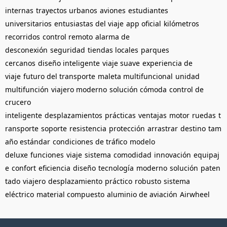
internas
trayectos urbanos
aviones
estudiantes
universitarios
entusiastas del viaje
app oficial
kilómetros
recorridos
control remoto
alarma de
desconexión
seguridad
tiendas locales
parques
cercanos
diseño inteligente
viaje suave
experiencia de
viaje
futuro del transporte
maleta multifuncional
unidad
multifunción
viajero moderno
solución cómoda
control de
crucero
inteligente
desplazamientos
prácticas
ventajas
motor
ruedas
t
ransporte
soporte
resistencia
protección
arrastrar
destino
tam
año estándar
condiciones de tráfico
modelo
deluxe
funciones
viaje
sistema
comodidad
innovación
equipaj
e
confort
eficiencia
diseño
tecnología
moderno
solución
paten
tado
viajero
desplazamiento
práctico
robusto
sistema
eléctrico
material compuesto
aluminio de aviación
Airwheel