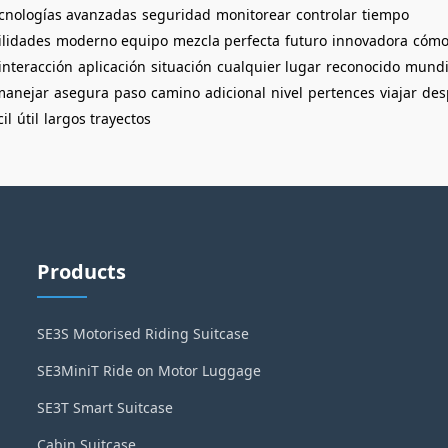
cnologías avanzadas
seguridad
monitorear
controlar
tiempo
ilidades
moderno equipo
mezcla perfecta
futuro
innovadora
cóm
interacción
aplicación
situación
cualquier lugar
reconocido
mundi
manejar
asegura
paso
camino
adicional
nivel
pertences
viajar
des
cil
útil
largos trayectos
Products
SE3S Motorised Riding Suitcase
SE3MiniT Ride on Motor Luggage
SE3T Smart Suitcase
Cabin Suitcase