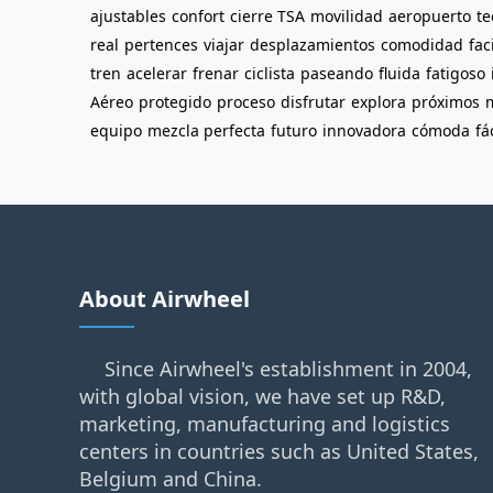
ajustables
confort
cierre TSA
movilidad
aeropuerto
te
real
pertences
viajar
desplazamientos
comodidad
fac
tren
acelerar
frenar
ciclista
paseando
fluida
fatigoso
Aéreo
protegido
proceso
disfrutar
explora
próximos
equipo
mezcla perfecta
futuro
innovadora
cómoda
fá
About Airwheel
Since Airwheel's establishment in 2004,
with global vision, we have set up R&D,
marketing, manufacturing and logistics
centers in countries such as United States,
Belgium and China.