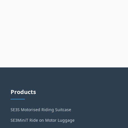
Products
SE3S Motorised Riding Suitcase
SE3MiniT Ride on Motor Luggage