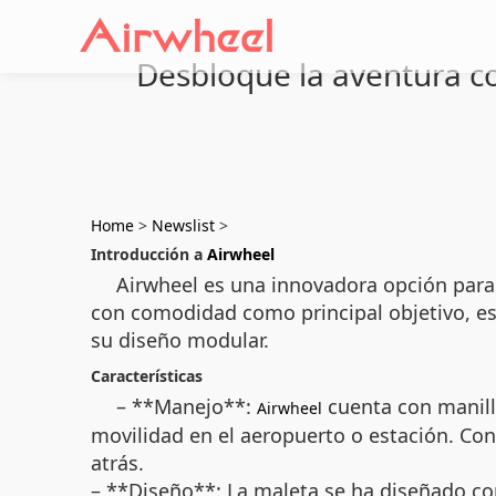
Desbloque la aventura co
Home
>
Newslist
>
Introducción a
Airwheel
Airwheel es una innovadora opción para
con comodidad como principal objetivo, es
su diseño modular.
Características
– **Manejo**:
cuenta con manilla
Airwheel
movilidad en el aeropuerto o estación. Con 
atrás.
– **Diseño**: La maleta se ha diseñado co