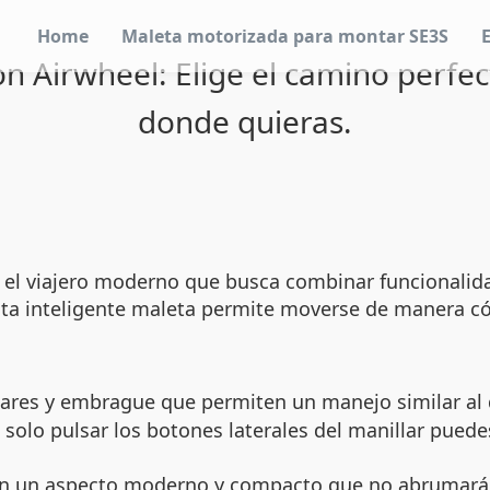
Home
Maleta motorizada para montar SE3S
n Airwheel: Elige el camino perfect
donde quieras.
 el viajero moderno que busca combinar funcionalida
ta inteligente maleta permite moverse de manera cóm
res y embrague que permiten un manejo similar al de u
solo pulsar los botones laterales del manillar puede
n un aspecto moderno y compacto que no abrumará la