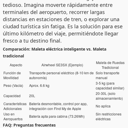
tedioso. Imagina moverte rápidamente entre
terminales del aeropuerto, recorrer largas
distancias en estaciones de tren, o explorar una
ciudad turística sin fatiga. Es la solución para ese
último kilómetro del viaje, permitiéndote llegar
fresco a tu destino final.
Comparación: Maleta eléctrica inteligente vs. Maleta
tradicional
Maleta de Ruedas
Aspecto
Airwheel SE3SX (Ejemplo)
Tradicional
Función de
Transporte personal eléctrico (8-10 km de
Solo transporte
Movilidad
autonomía)
manual
3-5 kg (para
Peso (Vacía)
Aprox. 6.6 kg
capacidad similar)
20-30L (solo
Capacidad
20L
almacenamiento)
Características
Batería desmontable, control por app,
No aplica
Adicionales
integración con Find My de Apple
Uso en
Sin restricciones
Batería apta para cabina (73.26Wh)
Aeropuertos
eléctricas
FAQ: Preguntas frecuentes